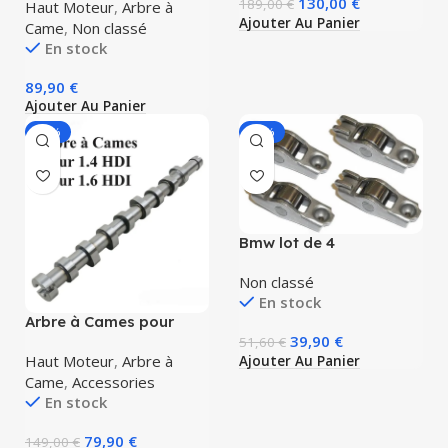
130,00
€
189,00
€
Haut Moteur
,
Arbre à
Ajouter Au Panier
Came
,
Non classé
En stock
89,90
€
Ajouter Au Panier
-46%
-23%
Bmw lot de 4
linguets/culbuteurs
pour moteur bmw b37
Non classé
b47 b57 m57 n47 n57
En stock
Arbre à Cames pour
CITROEN PEUGEOT 1.4
39,90
€
51,60
€
1.6 e-HDI 0801FC
Haut Moteur
,
Arbre à
Ajouter Au Panier
0801.FC 9684569080
Came
,
Accessories
DV6C
En stock
79,90
€
149,00
€