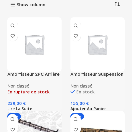
Show column
Amortisseur 2PC Arrière
Amortisseur Suspension
Gauche + Droite
Pneumatique Arrière
Amortisseur Pour AUDI
7L6616503B pour
Non classé
Non classé
A6 C5 ALLROAD
Cayenne Touareg Q7
En rupture de stock
En stock
4Z7513031A 4Z7513032A
Audi Porsche
1999-2006
239,00
€
155,00
€
Lire La Suite
Ajouter Au Panier
-42%
-41%