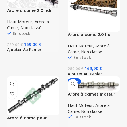
Arbre à came 2.0 hdi
150 et 180cv côte
admission moteur RHH
Haut Moteur
,
Arbre à
et RHE 0801FA
Came
,
Non classé
En stock
Arbre à came 2.0 hdi
150 et 180cv côte
169,00
€
289,00
€
échappement moteur
Haut Moteur
,
Arbre à
RHH et RHE 0801EZ
Ajouter Au Panier
Came
,
Non classé
En stock
169,90
€
289,00
€
Ajouter Au Panier
-31%
Arbre à cames moteur
1.9 2.0 TDI 038109101R
038109101AH
Haut Moteur
,
Arbre à
038109309A 038109309B
Came
,
Non classé
038109309C AJM ANU
En stock
Arbre à came pour
ARL BLT BPX BRU LS
Renault 1.5 dci 106ch