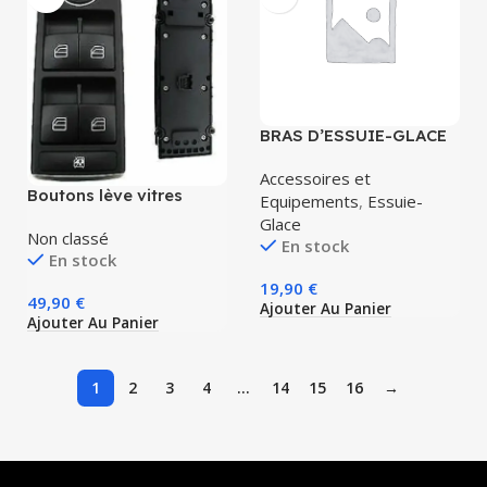
BRAS D’ESSUIE-GLACE
ARRIERE COMPLET
Peugeot 807 Citroen
Accessoires et
EVASION C8 Ulysse
Boutons lève vitres
Equipements
,
Essuie-
complet Mercedes
Glace
W204 W212 S204 NEUF
Non classé
En stock
En stock
19,90
€
49,90
€
Ajouter Au Panier
Ajouter Au Panier
1
2
3
4
…
14
15
16
→