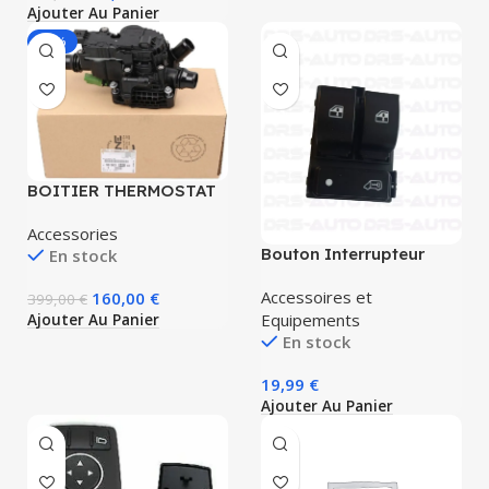
Ajouter Au Panier
-60%
BOITIER THERMOSTAT
REFROIDISSEMENT
PEUGEOT 1.6 BLUEHDI
Accessories
9850364680
Bouton Interrupteur
En stock
9803549480 (réf.
Commande Leve Vitre
PSA9850364680)
Fiat Doblo Ducato –
Accessoires et
160,00
€
399,00
€
6490X9 735487419
Equipements
Ajouter Au Panier
En stock
19,99
€
Ajouter Au Panier