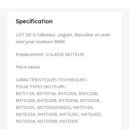
Specification
LOT DE 4 Culbuteur, Linguet, Basculeur en acier
neuf pour moteurs BMW.
Emplacement : CULASSE MOTEUR
Pièce neuve
CARACTÉRISTIQUES TECHNIQUES :
POUR TYPES MOTEURS :
B37C15A, B37D15A, B47C20A, B47C20B,
B47D20A, B47D20B, B57D30A, B57D30B,
B57D30C, M57D30(306D3), N47D16A,
N47D20A, N47D20B, N47D20C, N47D20D,
N57D30A, N57D30B, N57D30C