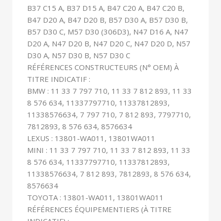
B37 C15 A, B37 D15 A, B47 C20 A, B47 C20 B,
B47 D20 A, B47 D20 B, B57 D30 A, B57 D30 B,
B57 D30 C, M57 D30 (306D3), N47 D16 A, N47
D20 A, N47 D20 B, N47 D20 C, N47 D20 D, N57
D30 A, N57 D30 B, N57 D30 C
RÉFÉRENCES CONSTRUCTEURS (N° OEM) À
TITRE INDICATIF :
BMW : 11 33 7 797 710, 11 33 7 812 893, 11 33
8 576 634, 11337797710, 11337812893,
11338576634, 7 797 710, 7 812 893, 7797710,
7812893, 8 576 634, 8576634
LEXUS : 13801-WA011, 13801WA011
MINI : 11 33 7 797 710, 11 33 7 812 893, 11 33
8 576 634, 11337797710, 11337812893,
11338576634, 7 812 893, 7812893, 8 576 634,
8576634
TOYOTA : 13801-WA011, 13801WA011
RÉFÉRENCES ÉQUIPEMENTIERS (À TITRE