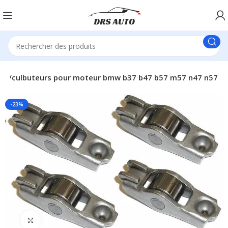
ets/culbuteurs pour moteur bmw b37 b47 b57 m57 n47 n57
-23%
Click to enlarge