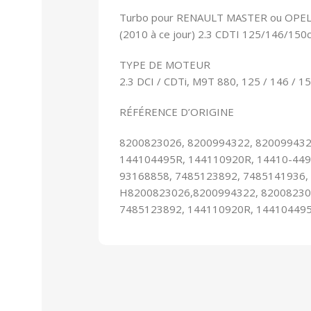
Turbo pour RENAULT MASTER ou OPE
(2010 à ce jour) 2.3 CDTI 125/146/15
TYPE DE MOTEUR
2.3 DCI / CDTi, M9T 880, 125 / 146 / 1
RÉFÉRENCE D’ORIGINE
8200823026, 8200994322, 820099432
144104495R, 144110920R, 14410-449
93168858, 7485123892, 7485141936,
H8200823026,8200994322, 82008230
7485123892, 144110920R, 144104495