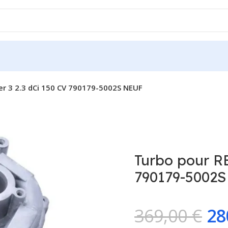
r 3 2.3 dCi 150 CV 790179-5002S NEUF
Turbo pour R
790179-5002
369,00
€
28