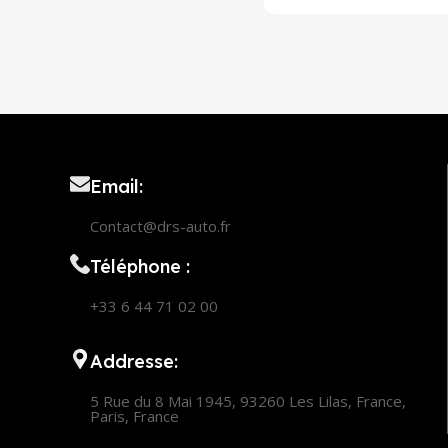
Email:
Contact@drs-auto.fr
Téléphone :
+33 6 44 71 02 00
Addresse:
5 Rue du 8 Mai 1945, 93260 Les Lilas, France,
Paris, France