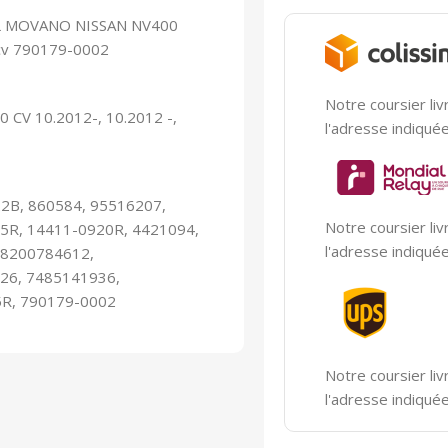
L MOVANO NISSAN NV400
0cv 790179-0002
Notre coursier liv
50 CV 10.2012-, 10.2012 -,
l'adresse indiqué
2B, 860584, 95516207,
Notre coursier liv
5R, 14411-0920R, 4421094,
l'adresse indiqué
 8200784612,
26, 7485141936,
R, 790179-0002
Notre coursier liv
l'adresse indiqué