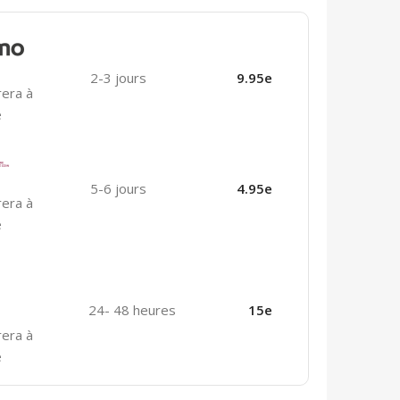
2-3 jours
9.95e
rera à
e
5-6 jours
4.95e
rera à
e
24- 48 heures
15e
rera à
e