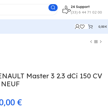
24 Support
(33) 6 44 71 02 00
0,00
€
ENAULT Master 3 2.3 dCi 150 CV
S NEUF
0,00
€