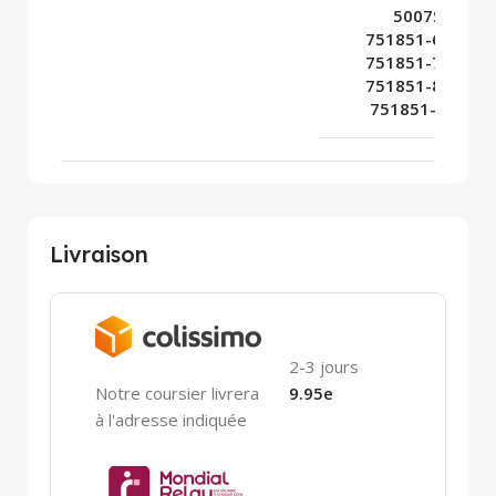
5007S,
751851-6,
751851-7,
751851-8,
751851-9
Livraison
2-3 jours
Notre coursier livrera
9.95e
à l'adresse indiquée