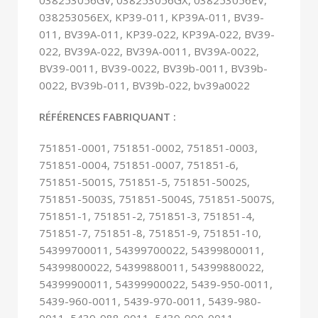
038253056EX, KP39-011, KP39A-011, BV39-
011, BV39A-011, KP39-022, KP39A-022, BV39-
022, BV39A-022​, BV39A-0011, BV39A-0022,
BV39-0011, BV39-0022, BV39b-0011, BV39b-
0022, BV39b-011, BV39b-022, bv39a0022
RÉFÉRENCES FABRIQUANT :
751851-0001, 751851-0002, 751851-0003,
751851-0004, 751851-0007, 751851-6,
751851-5001S, 751851-5, 751851-5002S,
751851-5003S, 751851-5004S, 751851-5007S,
751851-1, 751851-2, 751851-3, 751851-4,
751851-7, 751851-8, 751851-9, 751851-10,
54399700011, 54399700022, 54399800011,
54399800022, 54399880011, 54399880022,
54399900011, 54399900022, 5439-950-0011,
5439-960-0011, 5439-970-0011, 5439-980-
0011, 5439-988-0011, 5439-990-0011,