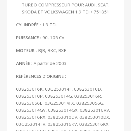
TURBO COMPRESSEUR POUR AUDI, SEAT,
SKODA ET VOLKSWAGEN 1.9 TDi / 751851
CYLINDRÉE :
1.9 TDi
PUISSANCE :
90, 105 CV
MOTEUR :
BJB, BKC, BXE
ANNÉE
:
A partir de 2003
RÉFÉRENCES D’ORIGINE :
038253016K, 03G253014F, 038253010D,
038253010P, 038253014G, 038253016R,
038253056E, 03G253014FX, 038253056G,
038253014GV, 038253014GX, 038253016RV,
038253016RX, 038253010DV, 038253010DX,
03G253014FV, 038253016KV, 038253016KX,
038253056GV, 038253056GX, 038253056EV,