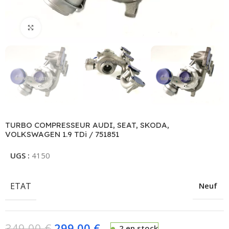
Click to enlarge
TURBO COMPRESSEUR AUDI, SEAT, SKODA,
VOLKSWAGEN 1.9 TDi / 751851
UGS :
4150
ETAT
Neuf
349,00
€
299,00
€
2 en stock