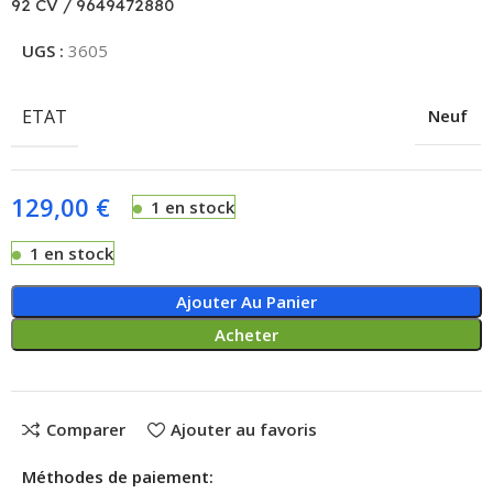
92 CV / 9649472880
UGS :
3605
ETAT
Neuf
129,00
€
1 en stock
1 en stock
Ajouter Au Panier
Acheter
Comparer
Ajouter au favoris
Méthodes de paiement: