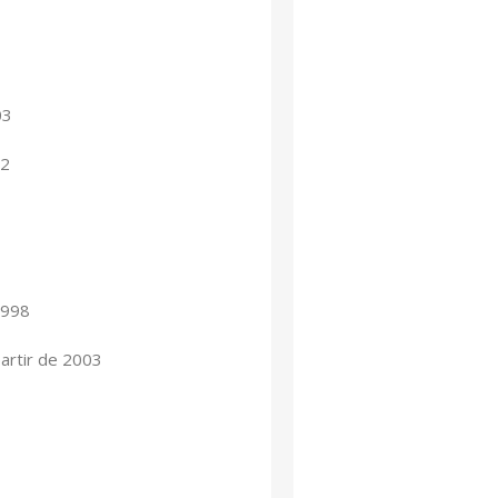
03
02
1998
rtir de 2003