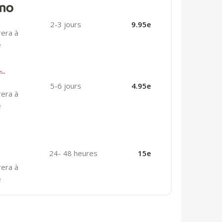
2-3 jours
9.95e
rera à
e
5-6 jours
4.95e
rera à
e
24- 48 heures
15e
rera à
e