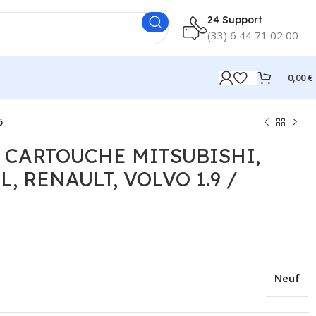
24 Support
(33) 6 44 71 02 00
0,00
€
5
 CARTOUCHE MITSUBISHI,
, RENAULT, VOLVO 1.9 /
Neuf