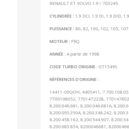
RENAULT ET VOLVO 1.9 / 703245
CYLINDRÉE :
1.9 DCI, 1.9 DI, 1.9 DID, 1.
PUISSANCE :
80, 82, 100, 102, 105, 107
MOTEUR :
F9Q
ANNÉE
:
A partir de 1998
CODE TURBO ORIGINE
: GT1549S
RÉFÉRENCES D’ORIGINE :
14411-00QOH, 4405411, 7.700.108.05
7700108052, 7701472228, 770147802
8.200.046.681, 8.200.046.681A, 8.200.
8.200.095.350A, 8.200.348.242, 8.200.3
8.200.458.162, 8.200.544.907, 8.200.54
8.200.683.854, 8200046681, 8200046