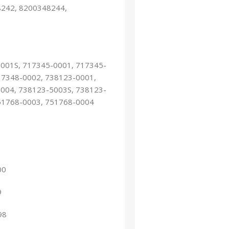
242, 8200348244,
001S, 717345-0001, 717345-
17348-0002, 738123-0001,
004, 738123-5003S, 738123-
51768-0003, 751768-0004
00
9
98