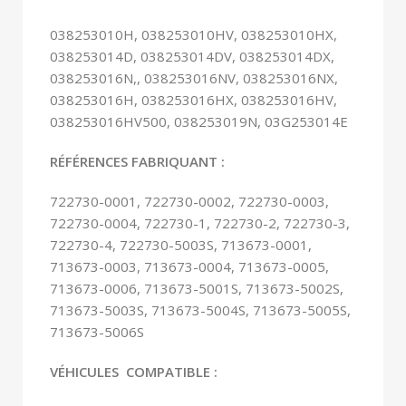
038253010H, 038253010HV, 038253010HX,
038253014D, 038253014DV, 038253014DX,
038253016N,, 038253016NV, 038253016NX,
038253016H, 038253016HX, 038253016HV,
038253016HV500, 038253019N, 03G253014E
RÉFÉRENCES FABRIQUANT :
722730-0001, 722730-0002, 722730-0003,
722730-0004, 722730-1, 722730-2, 722730-3,
722730-4, 722730-5003S, 713673-0001,
713673-0003, 713673-0004, 713673-0005,
713673-0006, 713673-5001S, 713673-5002S,
713673-5003S, 713673-5004S, 713673-5005S,
713673-5006S
VÉHICULES COMPATIBLE :