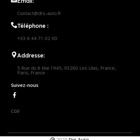
Email:
Contact@drs-auto.fr
Téléphone :
+33 6 44 71 02 00
Addresse:
5 Rue du 8 Mai 1945, 93260 Les Lilas, France,
Paris, France
Suivez-nous
CGV
2023
Drs Auto
.