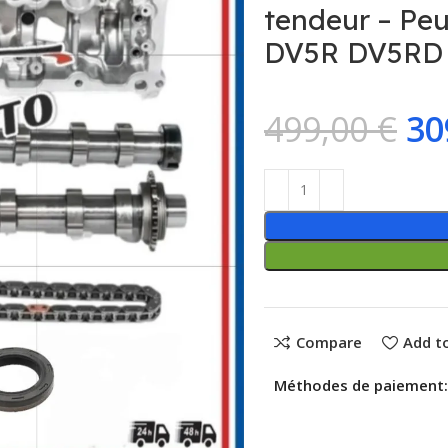
tendeur – Peu
DV5R DV5RD
499,00
€
30
Compare
Add to
Méthodes de paiement: