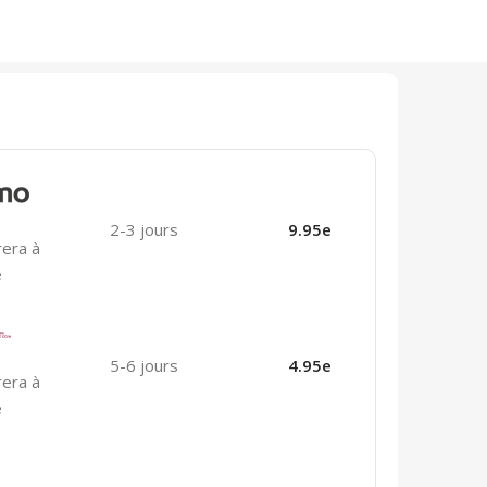
2-3 jours
9.95e
rera à
e
5-6 jours
4.95e
rera à
e