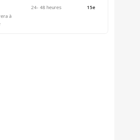
24- 48 heures
15e
rera à
e