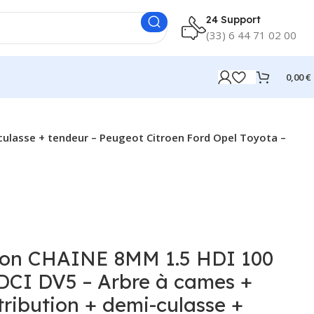
24 Support
(33) 6 44 71 02 00
0,00
€
-culasse + tendeur – Peugeot Citroen Ford Opel Toyota –
ation CHAINE 8MM 1.5 HDI 100
TDCI DV5 – Arbre à cames +
tribution + demi-culasse +